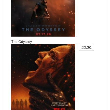
The Odyssey
22:20