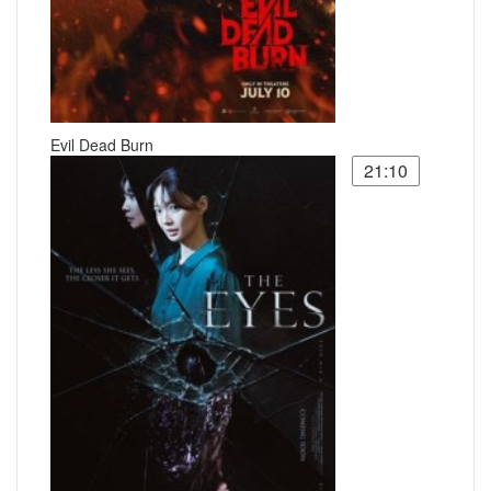
Evil Dead Burn
21:10